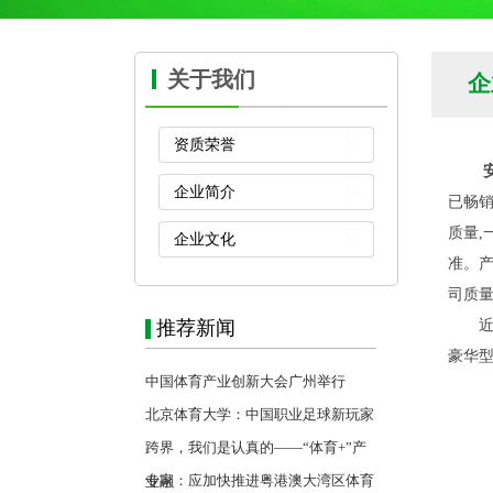
关于我们
企
资质荣誉
企业简介
已畅
质量,
企业文化
准。
司质
推荐新闻
近来我
豪华
中国体育产业创新大会广州举行
北京体育大学：中国职业足球新玩家
跨界，我们是认真的——“体育+”产
专家：应加快推进粤港澳大湾区体育
业融