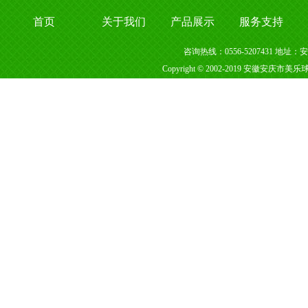
首页
关于我们
产品展示
服务支持
咨询热线：0556-5207431 
Copyright © 2002-2019 安徽安