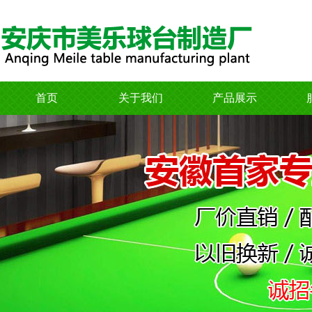
首页
关于我们
产品展示