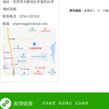
地址：安庆市大桥综合开发区白泽
湖经济园
乘车路线：
请乘坐5、15、19
联系电话：0556-5207431
邮箱：ylsporting@foxmail.com
友情链接
天乐体育
美乐球台
亿乐体育