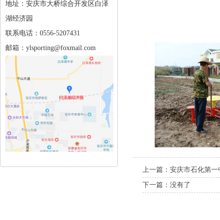
地址：安庆市大桥综合开发区白泽
湖经济园
联系电话：0556-5207431
邮箱：ylsporting@foxmail.com
上一篇：安庆市石化第一
下一篇：没有了