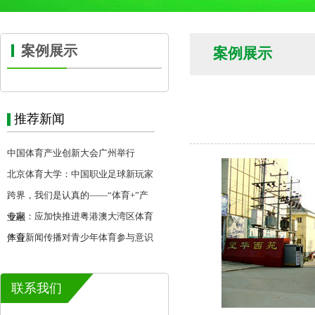
案例展示
案例展示
推荐新闻
中国体育产业创新大会广州举行
北京体育大学：中国职业足球新玩家
跨界，我们是认真的——“体育+”产
专家：应加快推进粤港澳大湾区体育
业融
体育新闻传播对青少年体育参与意识
产业
的影
联系我们