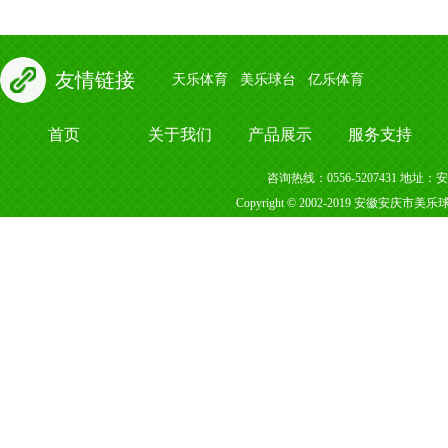
友情链接
天乐体育
美乐球台
亿乐体育
首页
关于我们
产品展示
服务支持
咨询热线：0556-5207431 
Copyright © 2002-2019 安徽安