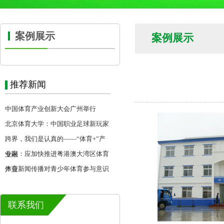
案例展示
案例展示
推荐新闻
中国体育产业创新大会广州举行
北京体育大学：中国职业足球新玩家
跨界，我们是认真的——“体育+”产
专家：应加快推进粤港澳大湾区体育
业融
体育新闻传播对青少年体育参与意识
产业
的影
联系我们