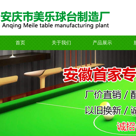
首页
关于我们
产品展示